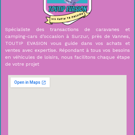
Spécialiste des transactions de caravanes et
camping-cars d’occasion à Surzur, près de Vannes,
TOUTIP EVASION vous guide dans vos achats et
ventes avec expertise. Répondant à tous vos besoins
en véhicules de loisirs, nous facilitons chaque étape
de votre projet