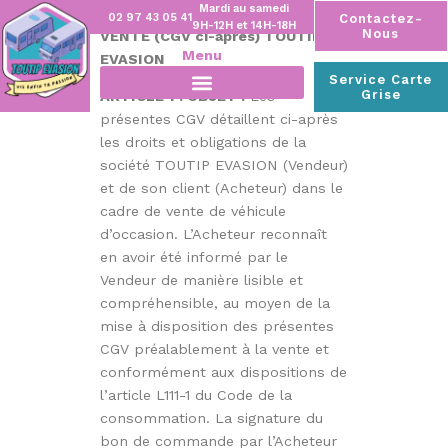
Mardi au samedi
CONDITIONS GÉNÉRALES DE
02 97 43 05 41
Contactez-
9H-12H et 14H-18H
Nous
VENTE (CGV ci-après) TOUTIP
Menu
EVASION
Service Carte
Grise
ARTICLE 1 : OBJET :
Les
présentes CGV détaillent ci-après
les droits et obligations de la
société TOUTIP EVASION (Vendeur)
et de son client (Acheteur) dans le
cadre de vente de véhicule
d’occasion. L’Acheteur reconnaît
en avoir été informé par le
Vendeur de manière lisible et
compréhensible, au moyen de la
mise à disposition des présentes
CGV préalablement à la vente et
conformément aux dispositions de
l’article L111-1 du Code de la
consommation. La signature du
bon de commande par l’Acheteur