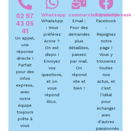
02 97
Whatsapp
commercial1@toutipevasio
Facebook
WhatsApp
Email :
Facebook
43 05
: Vous
Pour des
:
41
préférez
demandes
Rejoignez
Un appel,
écrire ?
plus
notre
une
On est
détaillées,
page !
réponse
dispo !
passez
Vous y
directe !
Envoyez
par mail.
trouverez
Parfait
vos
On
toutes
pour des
questions,
répond
nos
infos
et on
vite et
actus, et
express,
vous
bien !
c’est
avec
répond
l’idéal
notre
illico.
pour
équipe
échanger
toujours
avec
prête à
d’autres
vous
passionnés