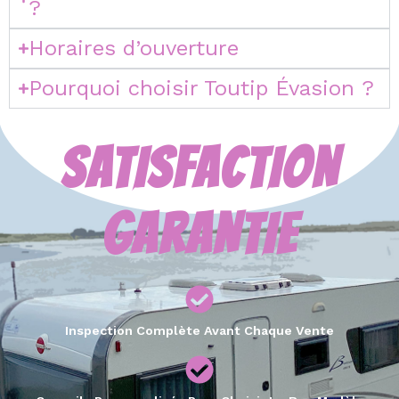
?
Horaires d’ouverture
Pourquoi choisir Toutip Évasion ?
SATISFACTION
GARANTIE
Inspection Complète Avant Chaque Vente