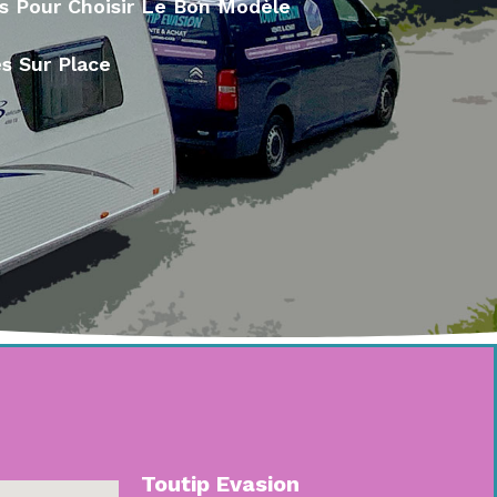
és Pour Choisir Le Bon Modèle
s Sur Place
Toutip Evasion