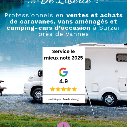
Professionnels en
ventes et achats
de caravanes, vans aménagés et
camping-cars d’occasion
à Surzur
près de Vannes