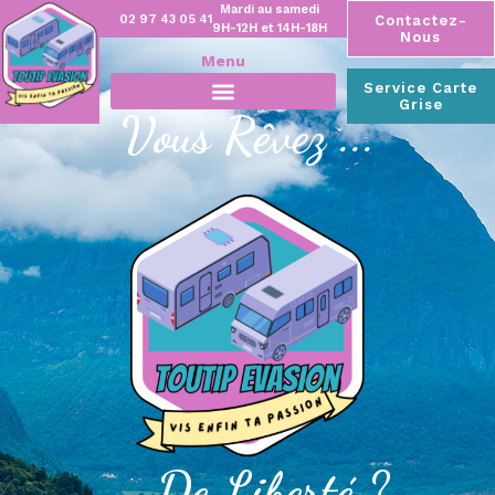
Mardi au samedi
02 97 43 05 41
Contactez-
9H-12H et 14H-18H
Nous
Menu
Service Carte
Grise
Vous Rêvez ...
... De Liberté ?