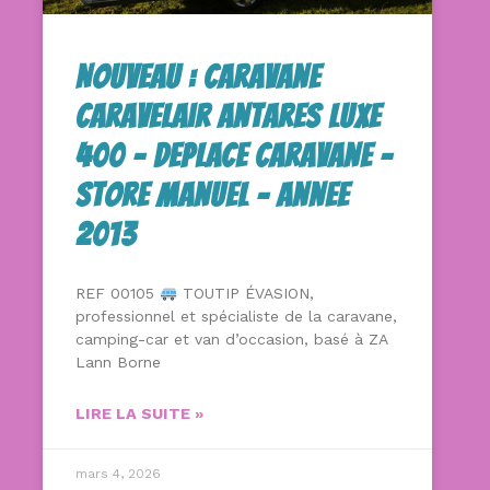
Nouveau : Caravane
Caravelair Antares Luxe
400 – Deplace Caravane –
Store Manuel – Annee
2013
REF 00105
TOUTIP ÉVASION,
professionnel et spécialiste de la caravane,
camping-car et van d’occasion, basé à ZA
Lann Borne
LIRE LA SUITE »
mars 4, 2026