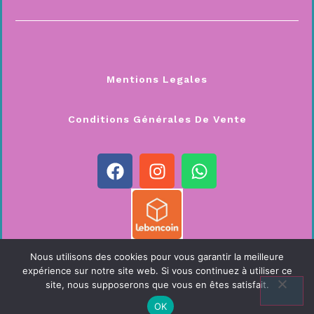
Mentions Legales
Conditions Générales De Vente
Nous utilisons des cookies pour vous garantir la meilleure
Copyright 2026 © All Right Reserved Toutip Evasion
expérience sur notre site web. Si vous continuez à utiliser ce
site, nous supposerons que vous en êtes satisfait.
Site créé par Druid Création
OK