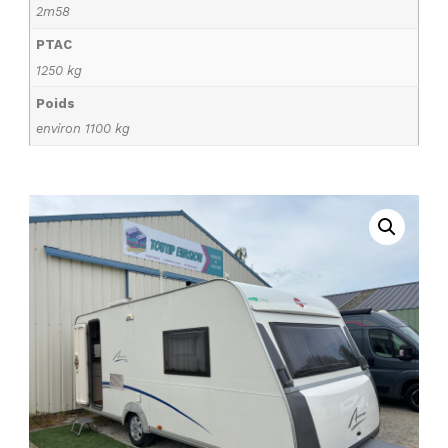
2m58
PTAC
1250 kg
Poids
environ 1100 kg