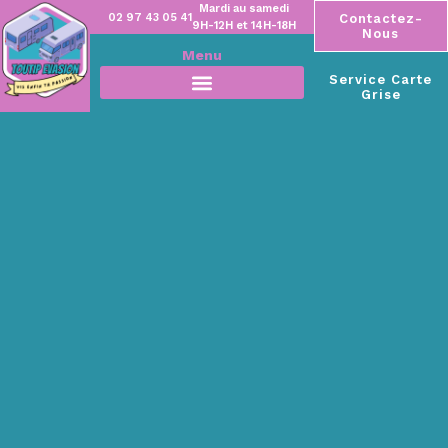
Mardi au samedi
02 97 43 05 41
Contactez-
9H-12H et 14H-18H
Nous
Menu
Service Carte
Grise