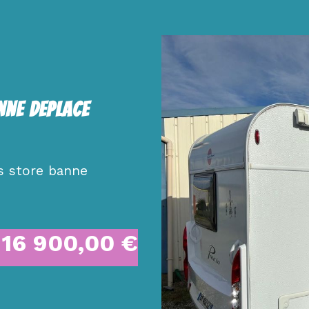
nne Deplace
s store banne
16 900,00
€