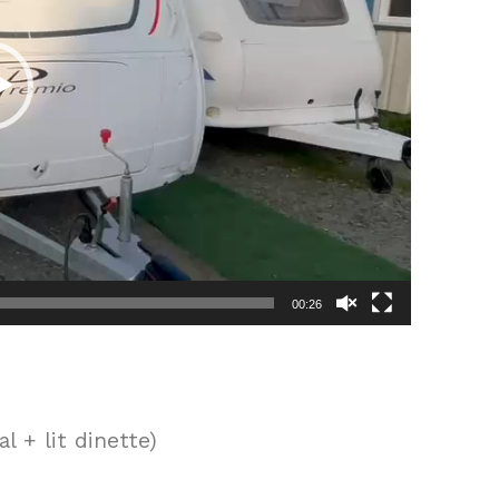
00:26
l + lit dinette)