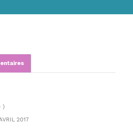
entaires
 )
VRIL 2017