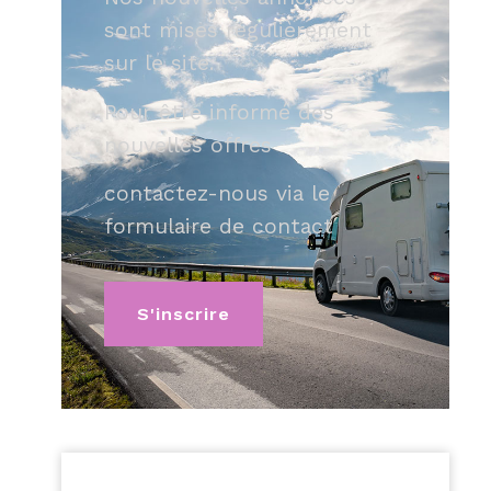
sont mises régulièrement
sur le site.
Pour être informé des
nouvelles offres
contactez-nous via le
formulaire de contact
S'inscrire