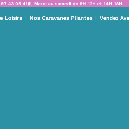
 97 43 05 41
Mardi au samedi de 9H-12H et 14H-18H
e Loisirs
Nos Caravanes Pliantes
Vendez Av