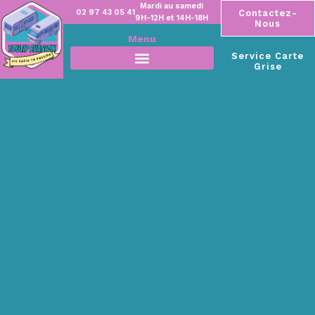
Mardi au samedi
02 97 43 05 41
Contactez-
9H-12H et 14H-18H
Nous
Menu
Service Carte
Grise