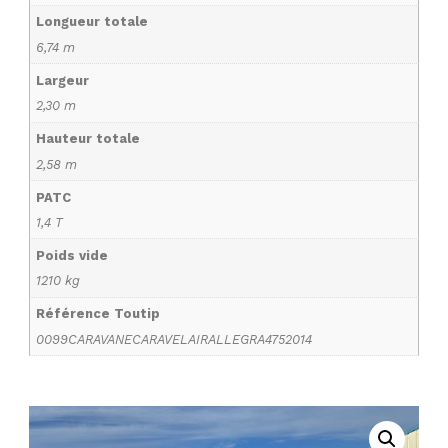
Longueur totale
6,74 m
Largeur
2,30 m
Hauteur totale
2,58 m
PATC
1,4 T
Poids vide
1210 kg
Référence Toutip
0099CARAVANECARAVELAIRALLEGRA4752014