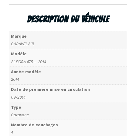
Description Du Véhicule
Marque
CARAVELAIR
Modèle
ALEGRA 475 – 2014
Année modèle
2014
Date de première mise en circulation
09/2014
Type
Caravane
Nombre de couchages
4