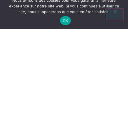
Nous utilisons des cookies pour vous garantir la meilleure
expérience sur notre site web. Si vous continuez à utiliser ce
site, nous supposerons que vous en êtes satisfait.
OK
Découvrez Nos
Dernieres Offres
Nos nouvelles annonces sont mises
régulièrement sur le site.
Pour être informé des nouvelles offres
contactez-nous via le formulaire de contact
S'inscrire