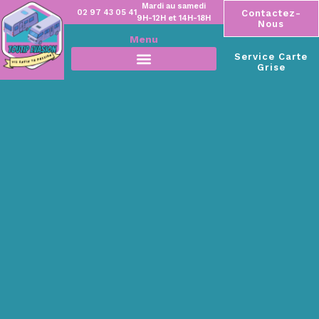
Mardi au samedi
02 97 43 05 41
Contactez-
9H-12H et 14H-18H
Nous
Menu
Service Carte
Grise