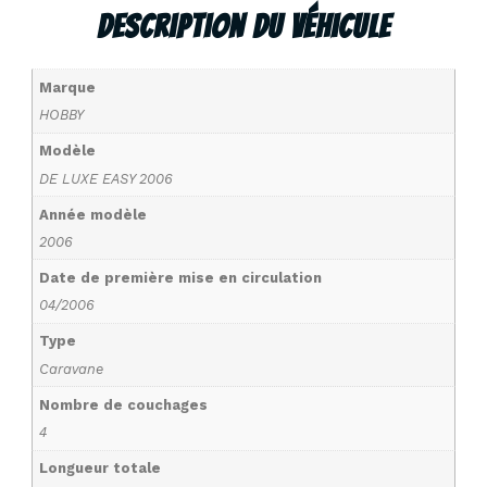
Description Du Véhicule
Marque
HOBBY
Modèle
DE LUXE EASY 2006
Année modèle
2006
Date de première mise en circulation
04/2006
Type
Caravane
Nombre de couchages
4
Longueur totale