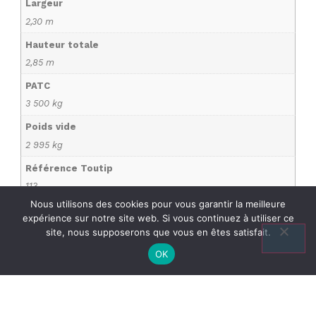
Largeur
2,30 m
Hauteur totale
2,85 m
PATC
3 500 kg
Poids vide
2 995 kg
Référence Toutip
113
Nous utilisons des cookies pour vous garantir la meilleure
expérience sur notre site web. Si vous continuez à utiliser ce
site, nous supposerons que vous en êtes satisfait.
OK