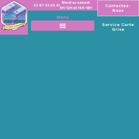
Mardi au samedi
02 97 43 05 41
Contactez-
9H-12H et 14H-18H
Nous
Menu
Service Carte
Grise