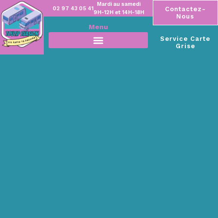
Mardi au samedi
02 97 43 05 41
Contactez-
9H-12H et 14H-18H
Nous
Menu
Service Carte
Grise