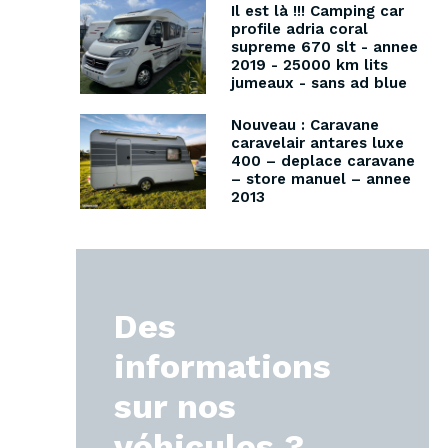
Il est là !!! Camping car
profile adria coral
supreme 670 slt - annee
2019 - 25000 km lits
jumeaux - sans ad blue
Nouveau : Caravane
caravelair antares luxe
400 – deplace caravane
– store manuel – annee
2013
Des
informations
sur nos
véhicules ?