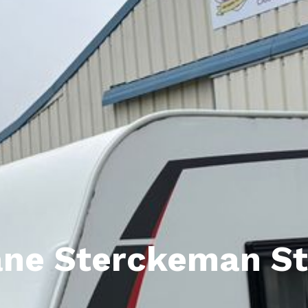
ne Sterckeman St