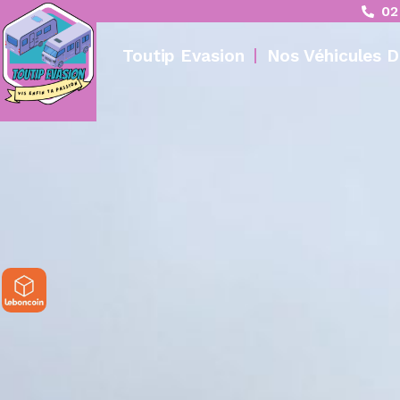
02
Toutip Evasion
Nos Véhicules D