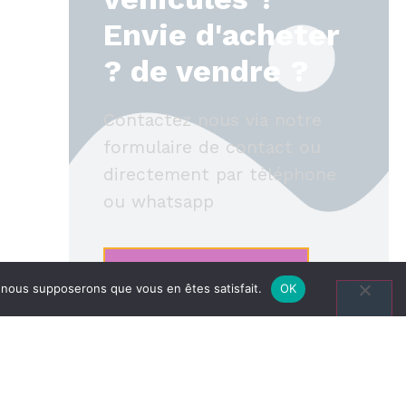
Envie d'acheter
? de vendre ?
Contactez nous via notre
formulaire de contact ou
directement par téléphone
ou whatsapp
NOUS CONTACTER
e, nous supposerons que vous en êtes satisfait.
OK