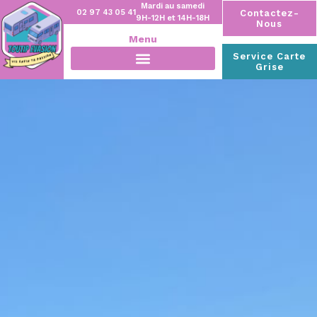
Mardi au samedi
02 97 43 05 41
Contactez-
9H-12H et 14H-18H
Nous
Menu
Service Carte
Grise