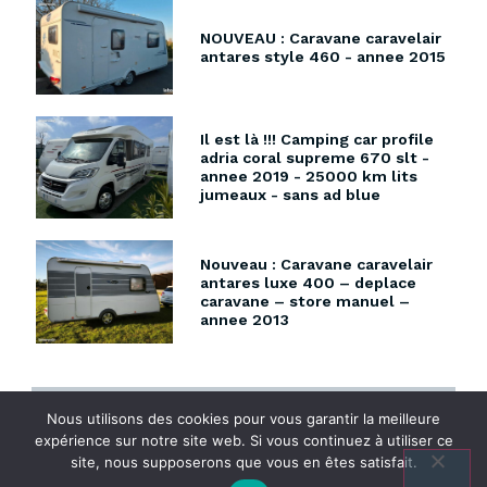
NOUVEAU : Caravane caravelair
antares style 460 - annee 2015
Il est là !!! Camping car profile
adria coral supreme 670 slt -
annee 2019 - 25000 km lits
jumeaux - sans ad blue
Nouveau : Caravane caravelair
antares luxe 400 – deplace
caravane – store manuel –
annee 2013
Nous utilisons des cookies pour vous garantir la meilleure
expérience sur notre site web. Si vous continuez à utiliser ce
Des informations sur
site, nous supposerons que vous en êtes satisfait.
nos véhicules ? Envie