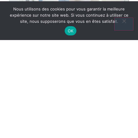
Nous utilisons des cookies pour vous garantir la meilleure
expérience sur notre site web. Si vous continuez à utiliser ce
site, nous supposerons que vous en êtes satisfait.
OK
Découvrez Nos
Dernieres Offres
Nos nouvelles annonces sont mises
régulièrement sur le site.
Pour être informé des nouvelles offres
contactez-nous via le formulaire de contact