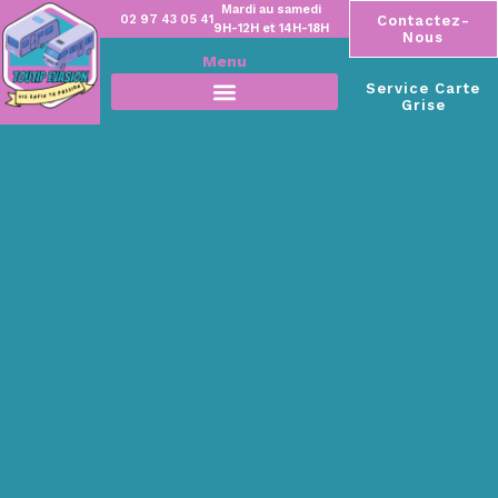
Mardi au samedi
02 97 43 05 41
Contactez-
9H-12H et 14H-18H
Nous
Menu
Service Carte
Grise