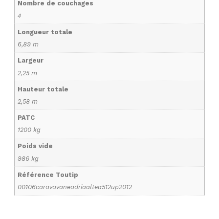
Nombre de couchages
4
Longueur totale
6,89 m
Largeur
2,25 m
Hauteur totale
2,58 m
PATC
1200 kg
Poids vide
986 kg
Référence Toutip
00106caravavaneadriaaltea512up2012