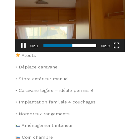
vidéo
00:11
00:19
Atouts
• Déplace caravane
• Store extérieur manuel
• Caravane légère – idéale permis B
• Implantation familiale 4 couchages
• Nombreux rangements
Aménagement intérieur
Coin chambre