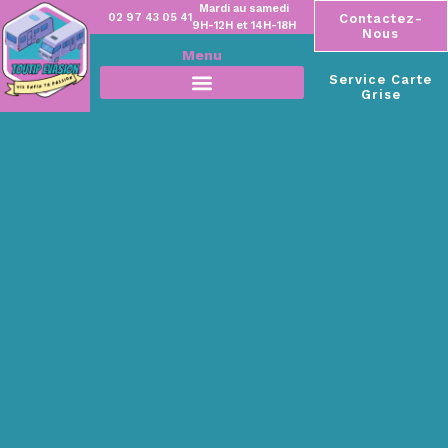
Mardi au samedi
02 97 43 05 41
Contactez-
9H-12H et 14H-18H
Nous
Menu
Service Carte
Grise